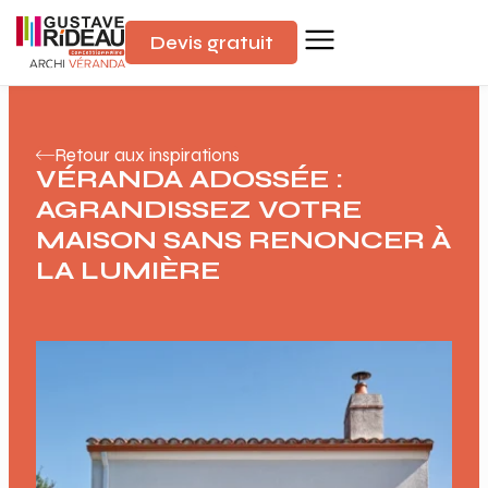
Devis gratuit
Retour aux inspirations
VÉRANDA ADOSSÉE :
AGRANDISSEZ VOTRE
MAISON SANS RENONCER À
LA LUMIÈRE